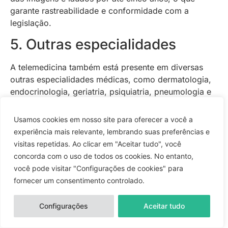
garante rastreabilidade e conformidade com a
legislação.
5. Outras especialidades
A telemedicina também está presente em diversas
outras especialidades médicas, como dermatologia,
endocrinologia, geriatria, psiquiatria, pneumologia e
oftalmologia.
Usamos cookies em nosso site para oferecer a você a
Nessas áreas, o atendimento remoto permite tanto a
experiência mais relevante, lembrando suas preferências e
realização de consultas e triagens quanto o envio de
visitas repetidas. Ao clicar em "Aceitar tudo", você
exames e monitoramento contínuo.
concorda com o uso de todos os cookies. No entanto,
A flexibilidade do modelo remoto permite que cada
você pode visitar "Configurações de cookies" para
especialidade utilize os recursos tecnológicos de
fornecer um consentimento controlado.
forma personalizada, de acordo com suas
necessidades clínicas e operacionais.
Configurações
Aceitar tudo
Uso da prática em outros