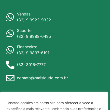
Vendas:
(32) 9 9923-9332
Suporte:
(32) 9 9988-0495
Financeiro:
(32) 9 9837-6191
(32) 3015-7777
contato@maislaudo.com.br
Usamos cookies em nosso site para oferecer a você a
Política de privacidade
© Mais Laudo Telemedicina 2026
experiência mais relevante, lembrando suas preferências e