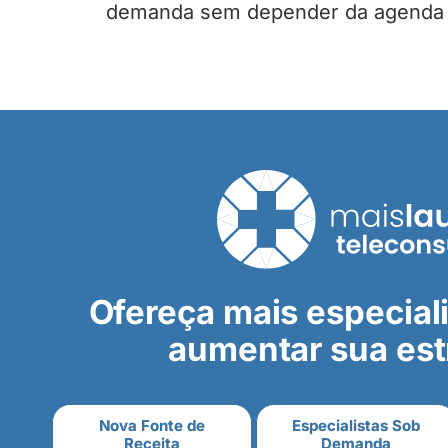
demanda sem depender da agenda re
Ofereça mais especia
aumentar sua est
Nova Fonte de
Especialistas Sob
Receita
Demanda