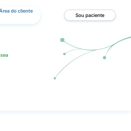
Área do cliente
Sou paciente
ssea