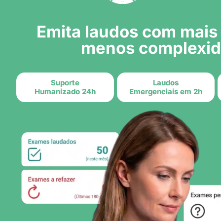
Emita laudos com mais 
menos complexi
Suporte
Laudos
Humanizado 24h
Emergenciais em 2h