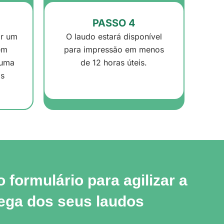
PASSO 4
or um
O laudo estará disponível
em
para impressão em menos
 uma
de 12 horas úteis.
os
 formulário para agilizar a
ega dos seus laudos