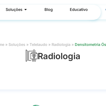
Soluções
Blog
Educativo
me
»
Soluções
»
Telelaudo
»
Radiologia
»
Densitometria Ó
Radiologia