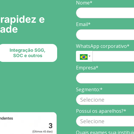
Nome*
rapidez e
Email*
dade
WhatsApp corporativo*
Integração SGG,
SOC e outros
Empresa*
Segmento:*
Possui os aparelhos?*
Quais exames sua institui