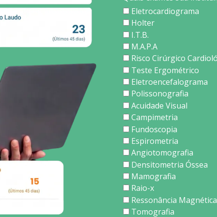
Eletrocardiograma
Holter
I.T.B.
M.A.P.A
Risco Cirúrgico Cardiol
Teste Ergométrico
Eletroencefalograma
Polissonografia
Acuidade Visual
Campimetria
Fundoscopia
Espirometria
Angiotomografia
Densitometria Óssea
Mamografia
Raio-x
Ressonância Magnética
Tomografia