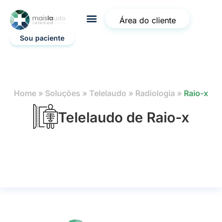
Área do cliente
Sou paciente
Home
»
Soluções
»
Telelaudo
»
Radiologia
»
Raio-x
Telelaudo de Raio-x