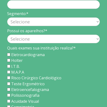
Segmento:*
Possui os aparelhos?*
Quais exames sua instituição realiza?*
Eletrocardiograma
Holter
I.T.B.
M.A.P.A
Risco Cirúrgico Cardiológico
Teste Ergométrico
Eletroencefalograma
Polissonografia
Acuidade Visual