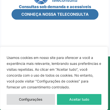
Consultas sob demanda e acessíveis
CONHEÇA NOSSA TELECONSULTA
Usamos cookies em nosso site para oferecer a você a
experiência mais relevante, lembrando suas preferências e
visitas repetidas. Ao clicar em "Aceitar tudo", você
concorda com o uso de todos os cookies. No entanto,
A Mais Laudo telemedicina oferece a
você pode visitar "Configurações de cookies" para
estrutura online completa para laudos
fornecer um consentimento controlado.
médicos, consultas, agilidade e integração
em diversas etapas da sua clínica. Fale com
Configurações
Aceitar tudo
um consultor e conheça nossas soluções!