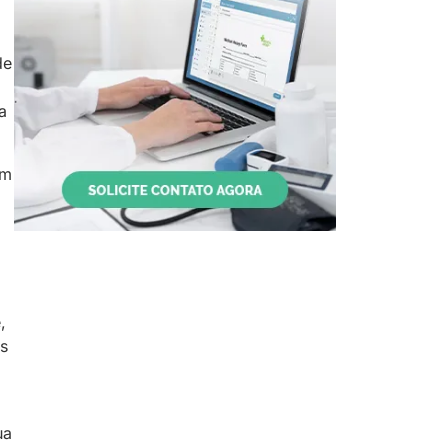
de
a
ém
,
is
ua