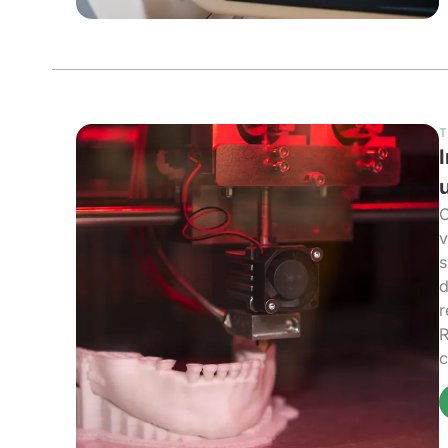
T
O
v
s
d
r
R
c