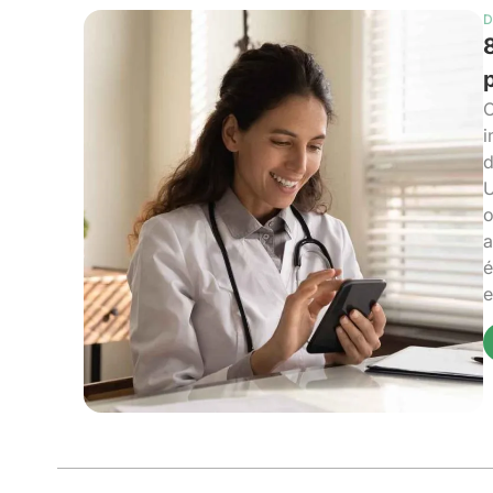
D
O
i
d
U
o
a
é
e