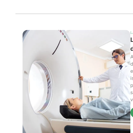
L
A
d
e
i
p
s
v