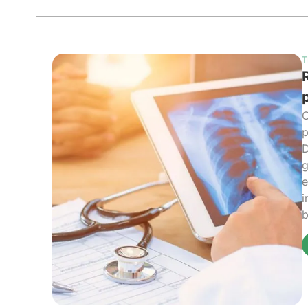
T
R
O
p
D
g
e
i
b