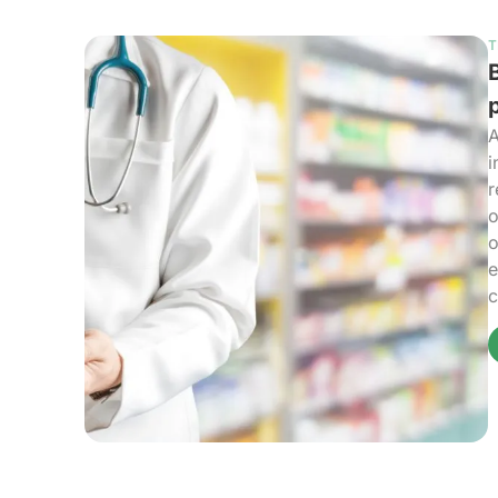
T
A
i
r
o
o
e
c