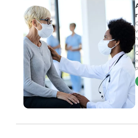
O
v
h
m
Q
e
p