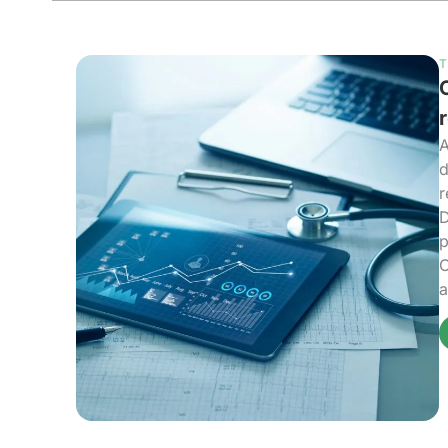
T
A
d
r
D
p
O
a