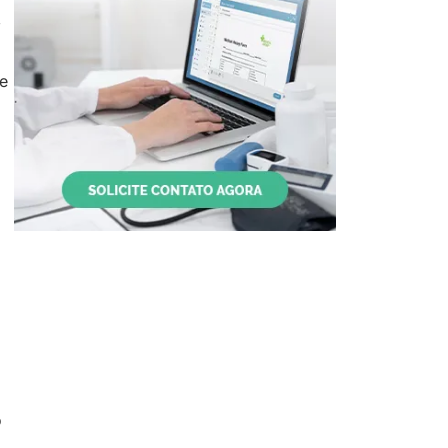
,
e
o