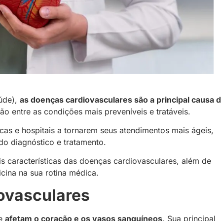
úde),
as doenças cardiovasculares são a principal causa 
ão entre as condições mais preveníveis e tratáveis.
cas e hospitais a tornarem seus atendimentos mais ágeis,
 do diagnóstico e tratamento.
is características das doenças cardiovasculares, além de
icina na sua rotina médica.
ovasculares
ue
afetam o coração e os vasos sanguíneos
. Sua principal