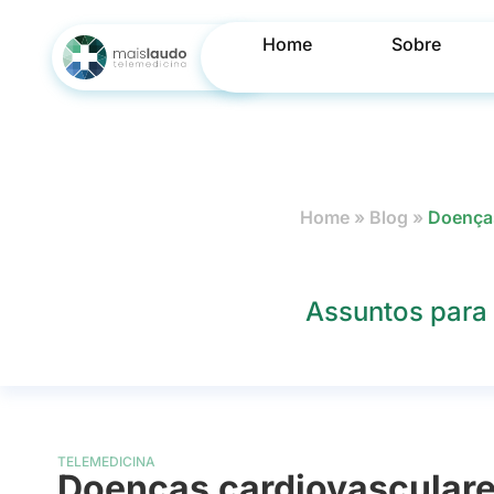
Home
Sobre
Home
»
Blog
»
Doenças
Assuntos para 
TELEMEDICINA
Doenças cardiovasculare