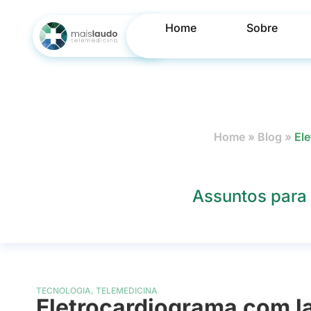
Home
Sobre
Home
»
Blog
»
Ele
Assuntos para 
TECNOLOGIA
,
TELEMEDICINA
Eletrocardiograma com l