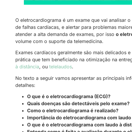
O eletrocardiograma é um exame que vai analisar o
de falhas cardíacas, e alertar para problemas maior
atender a alta demanda de exames, por isso
o elet
volume com o suporte da telemedicina.
Exames cardíacos geralmente são mais delicados e e
prática que tem beneficiado na otimização na entr
à distância
, ou
telelaudos
.
No texto a seguir vamos apresentar as principais in
detalhes:
O que é o eletrocardiograma (ECG)?
Quais doenças são detectáveis pelo exame?
Como o eletrocardiograma é realizado?
Importância do eletrocardiograma com laudo
O que é o eletrocardiograma com laudo à dis
Entenda como é feita a avaliação durante o 