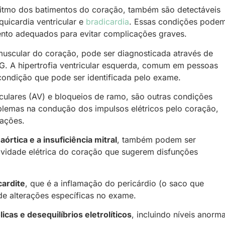
 ritmo dos batimentos do coração, também são detectáveis
taquicardia ventricular e
bradicardia
. Essas condições pode
ento adequados para evitar complicações graves.
uscular do coração, pode ser diagnosticada através de
CG. A hipertrofia ventricular esquerda, comum em pessoas
condição que pode ser identificada pelo exame.
iculares (AV) e bloqueios de ramo, são outras condições
blemas na condução dos impulsos elétricos pelo coração,
cações.
rtica e a insuficiência mitral
, também podem ser
tividade elétrica do coração que sugerem disfunções
cardite
, que é a inflamação do pericárdio (o saco que
de alterações específicas no exame.
cas e desequilíbrios eletrolíticos
, incluindo níveis anorma