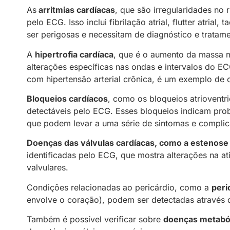
As
arritmias cardíacas
, que são irregularidades no
pelo ECG. Isso inclui fibrilação atrial, flutter atrial, 
ser perigosas e necessitam de diagnóstico e tratam
A
hipertrofia cardíaca
, que é o aumento da massa m
alterações específicas nas ondas e intervalos do E
com hipertensão arterial crônica, é um exemplo de 
Bloqueios cardíacos
, como os bloqueios atrioventr
detectáveis pelo ECG. Esses bloqueios indicam pro
que podem levar a uma série de sintomas e compli
Doenças das válvulas cardíacas, como a estenose aó
identificadas pelo ECG, que mostra alterações na a
valvulares.
Condições relacionadas ao pericárdio, como a
peri
envolve o coração), podem ser detectadas através 
Também é possível verificar sobre
doenças metabóli