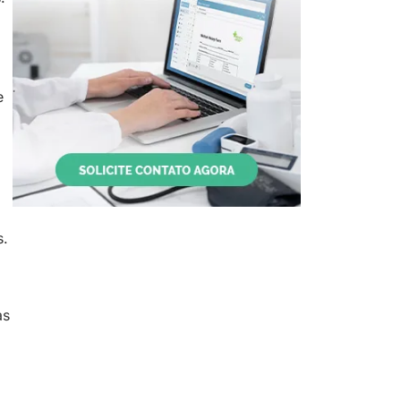
e
s.
as