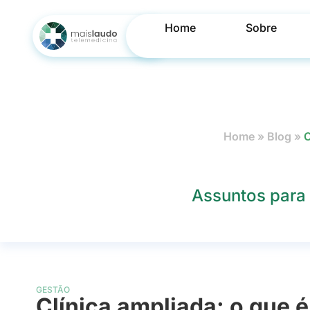
Home
Sobre
Home
»
Blog
»
C
Assuntos para 
GESTÃO
Clínica ampliada: o que 