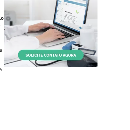
Ao
o
a
a,