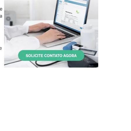
de
na
e