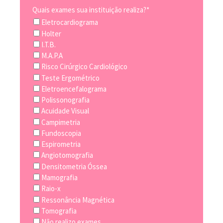
Quais exames sua instituição realiza?*
Eletrocardiograma
Holter
I.T.B.
M.A.P.A
Risco Cirúrgico Cardiológico
Teste Ergométrico
Eletroencefalograma
Polissonografia
Acuidade Visual
Campimetria
Fundoscopia
Espirometria
Angiotomografia
Densitometria Óssea
Mamografia
Raio-x
Ressonância Magnética
Tomografia
Não realizo exames