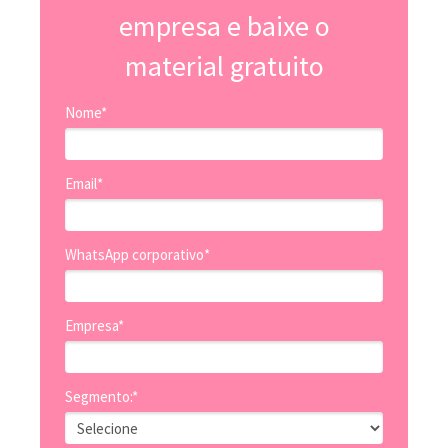
empresa e baixe o
material gratuito
Nome*
Email*
WhatsApp corporativo*
Empresa*
Segmento:*