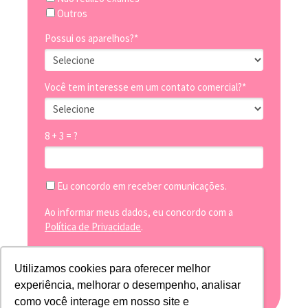
Outros
Possui os aparelhos?*
Você tem interesse em um contato comercial?*
8 + 3 = ?
Eu concordo em receber comunicações.
Ao informar meus dados, eu concordo com a
Política de Privacidade
.
Utilizamos cookies para oferecer melhor
Acessar agora
experiência, melhorar o desempenho, analisar
como você interage em nosso site e